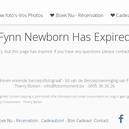
uw foto's-Vos Photos
Boek Nu - Réservation
Cadea
Fynn Newborn Has Expire
ry, but this page has expired. If you have any questions please contact
even erkende beroepsfotograaf - lid van de Beroepsvereniging van Fo
Thierry Botten - info@fotomoment.be - 0495 36 36 26
ghted! Content copying is prohibited! Allle informatie valt onder auteursrecht en mag in geen 
(c) Fotomoment - Thierry Botten
oek Nu - Réservation
Cadeaubon! - Bon Cadeau!
Contact