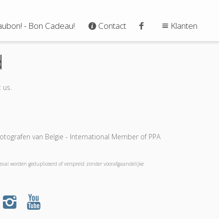
ubon! - Bon Cadeau!
Contact
Klanten
d
 us.
tografen van Belgie - International Member of PPA
geval worden gedupliceerd of verspreid zonder voorafgaandelijke