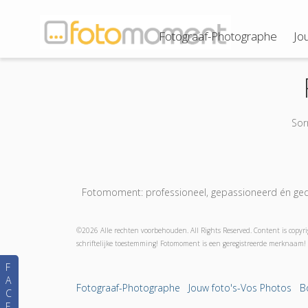
Fotograaf-Photographe
Jo
Sor
Fotomoment: professioneel, gepassioneerd én gedr
©2026 Alle rechten voorbehouden. All Rights Reserved. Content is copyri
schriftelijke toestemming! Fotomoment is een geregistreerde merknaam! 
F
A
Fotograaf-Photographe
Jouw foto's-Vos Photos
B
C
E