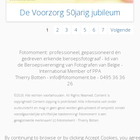
De Voorzorg 50jarig jubileum
1
2
3
4
5
6
7
Volgende
Fotomoment: professioneel, gepassioneerd én
gedreven erkende beroepsfotograaf - lid van
de Beroepsvereniging van Fotografen van Belgie -
International Member of PPA
Thierry Botten - info@fotomoment.be - 0495 36 36
26
©2026 Alle rechten voorbehouden. All Rights Reserved. Content is
copyrighted! Content copying is prohibited! Allle informatie valt onder
auteursrecht en mag in geen geval worden gedupliceerd of verspreid zonder
voorafgaandelijke schriftelijke toestemming! Fotomoment is een
geregistreerde merknaam! (c) Fotomoment - Thierry Botten
Fotograaf-Photographe
Jouw foto's-Vos Photos
By continuing to browse or by clicking Accept Cookies, you agre